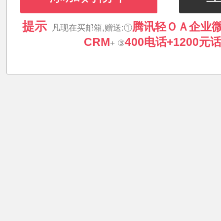
提示
腾讯轻ＯＡ企业
凡现在买邮箱,赠送:①
CRM
400电话+1200元
+ ③