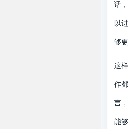
话，
以进
够更
这样
作都
言，
能够