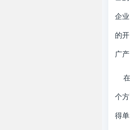
企业
的开
广产
个方
得单