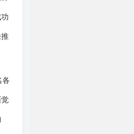
成功
来推
名各
面觉
的