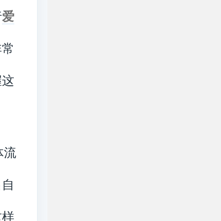
行
爱
非常
握这
体流
出自
这样