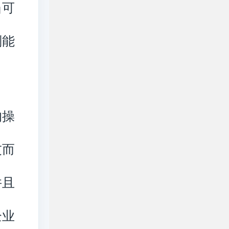
当可
则能
的操
友而
并且
企业