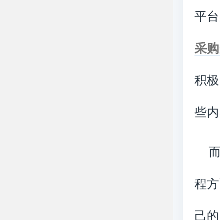
平台
采购
积极
些内
程方
己的