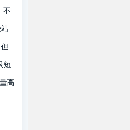
，不
些站
。但
很短
量高