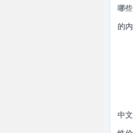
哪些
的
中文