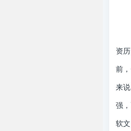
网
资历
前，
来说
强，
软文