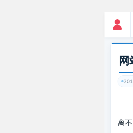
网
201
现
离不