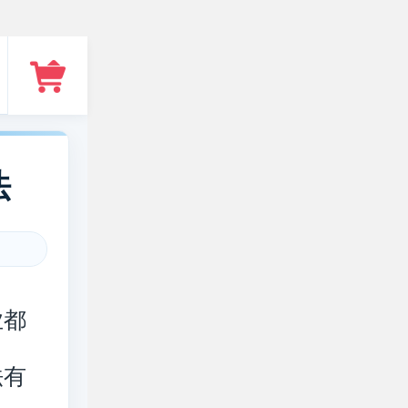
法
业都
法有