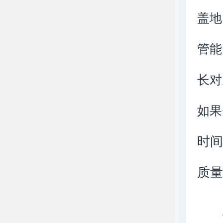
盖地
管能
长对
如果
时
质