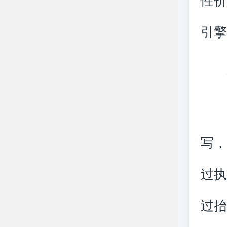
性价
引
写
过
过