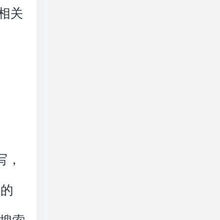
相关
缩写，
*的