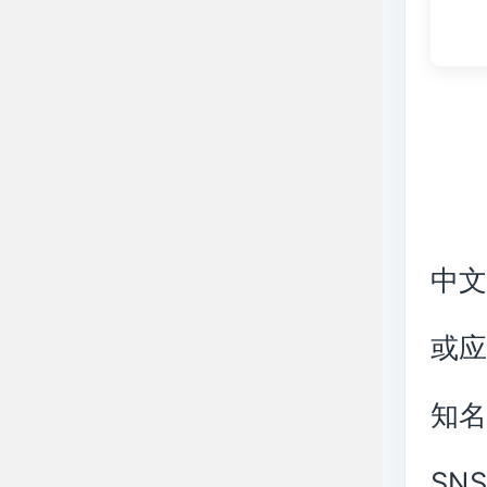
中
或
知
SN