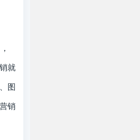
g，
销就
、图
营销