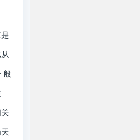
算是
比从
一
般
性
相关
铺天