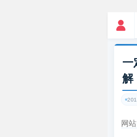
一
解
201
网站