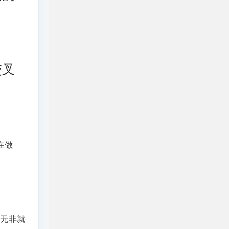
交叉
在做
，无非就