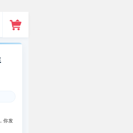
详
，你发