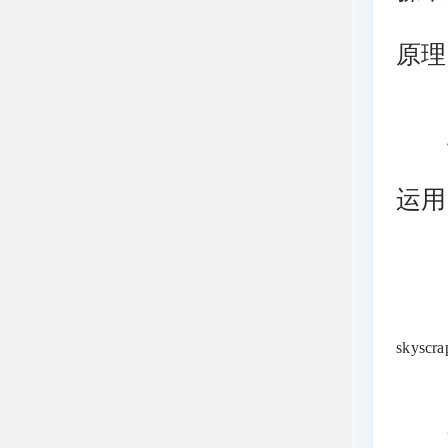
原理
上
运用
skys