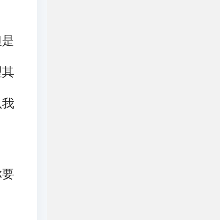
但是
理其
以我
你要