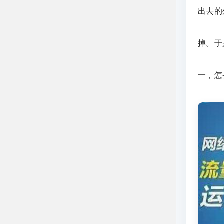
出去的
掉。于
一，怎