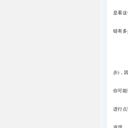
是看这
链有多
步)，
你可能
进行点
道理。