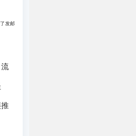
到了发邮
，流
坚
链推