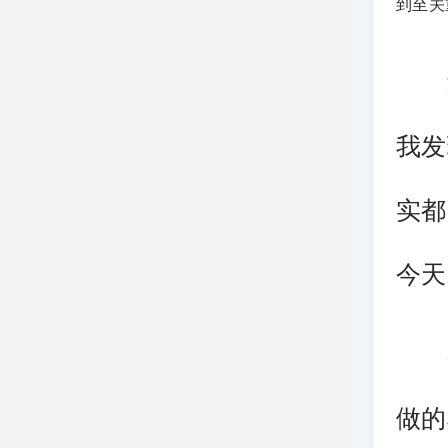
到至关
过
我发
实都
今天
各
做的