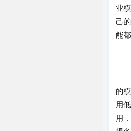
业
己
能
的
用
用