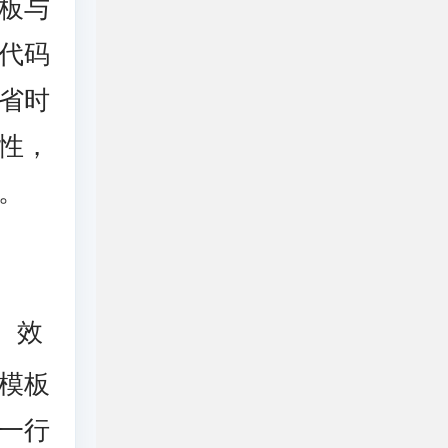
板与
代码
省时
性，
。
、效
模板
一行