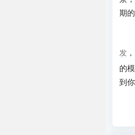
期
上
发
，
的
到