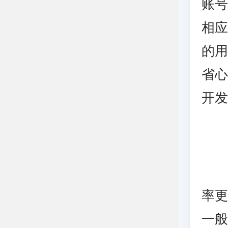
账
相
的
省
开
率
一