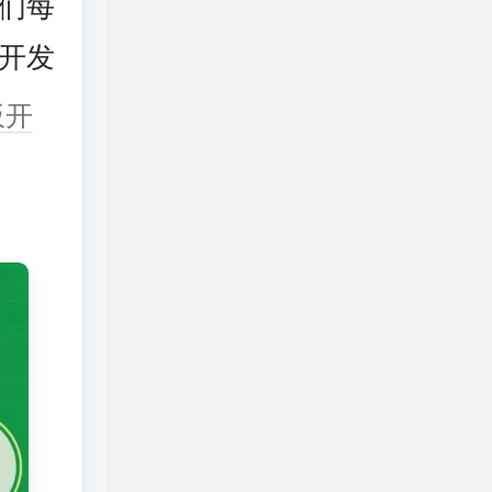
们每
开发
板开