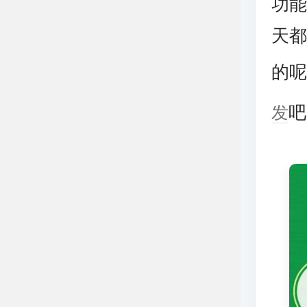
功
天
的呢
发
吧