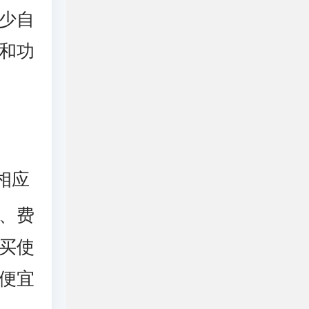
少自
和功
相应
、费
买使
便宜