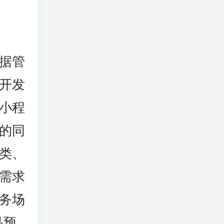
据管
开发
小程
的同
类、
需求
务场
品预