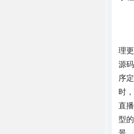
选
理
源
序
时
直
型
景，