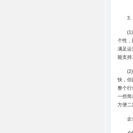
3、
(1)
个性，
满足运
能支持
(2)
快，但
整个行
一些简
方便二
企业