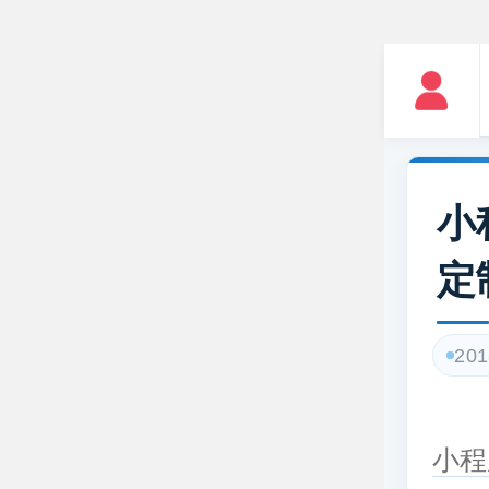
小
定
201
小程