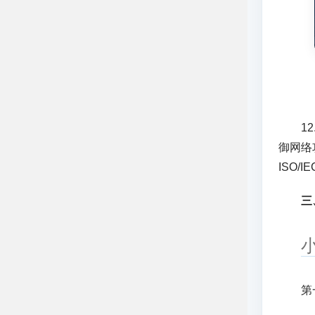
12.
御网络
ISO/
三
第一种