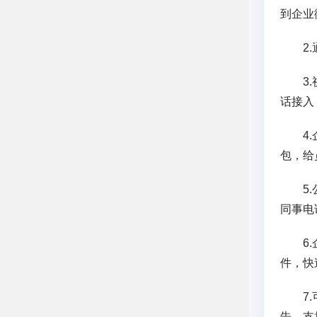
到企业
2.通
3.视
话接入
4.企
包，给
5.公
同事电
6.企
件，快
7.可
告。支