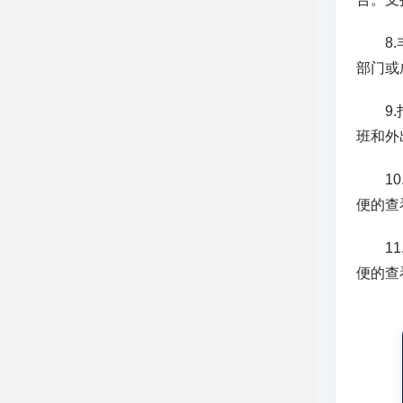
8.丰
部门或
9.打
班和外
10.
便的查
11.
便的查