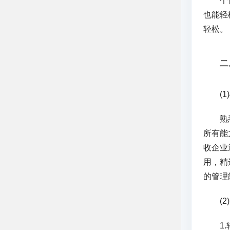
个性化
也能轻
轻松。
二
(1)
熟悉的
所有能
收企业
用，精
的管理
(2)
1.转