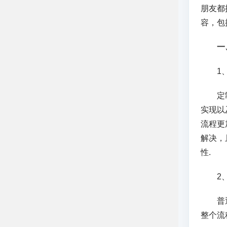
朋友都
容，包
一
1、
定制小
实现以
流程更
解决，
性.
2、
普通小
整个流