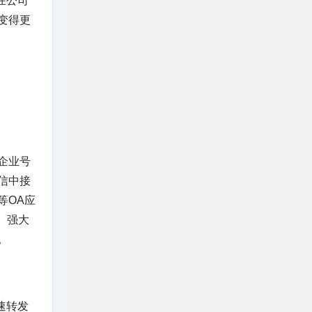
在公司
变得更
企业号
信中接
等OA应
。强大
。
速转发