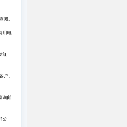
查阅。
持用电
发红
客户、
查询邮
群公