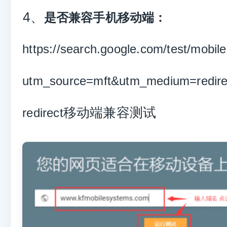
4、
是否兼容手机
移动端：
https://search.google.com/test/mobile
utm_source=mft&utm_medium=redire
移动端兼容测试
redirect