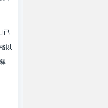
日已
格以
释