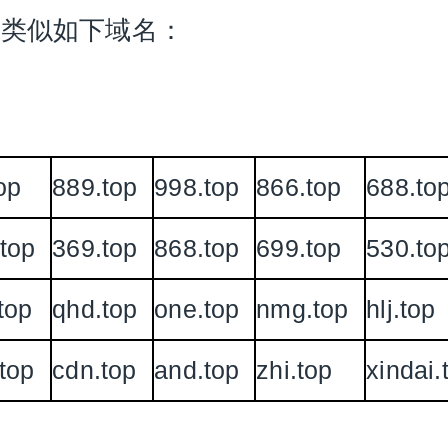
放类似如下域名：
op
889.top
998.top
866.top
688.to
top
369.top
868.top
699.top
530.to
top
qhd.top
one.top
nmg.top
hlj.top
top
cdn.top
and.top
zhi.top
xindai.