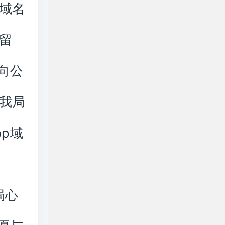
域名
留
向公
我局
p域
局心