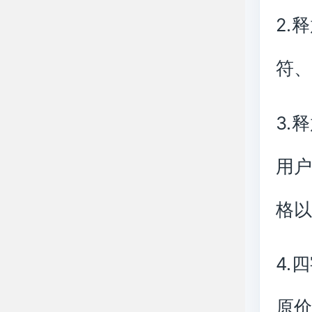
2.
符
3.
用
格
4.
原