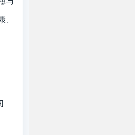
愿与
康、
间