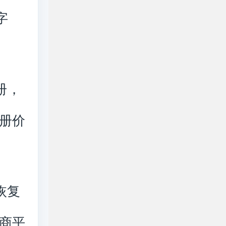
字
册，
册价
午恢复
商平