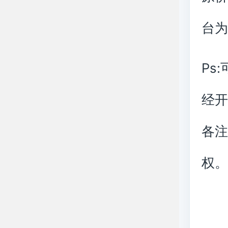
台
Ps
经
各
权