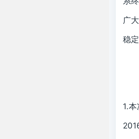
系终
广大
稳
1.
20