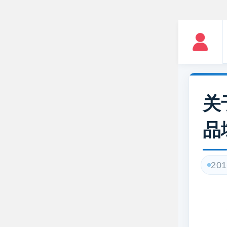
关
品
201
为进