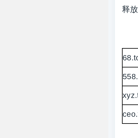
释
68.t
558.
xyz.
ceo.