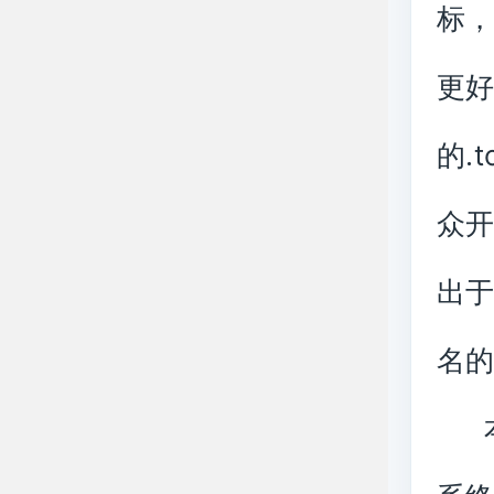
标
更
的.
众
出于
名
本次