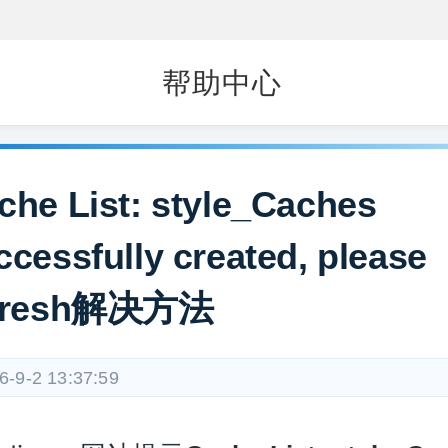
帮助中心
che List: style_Caches
ccessfully created, please
fresh解决方法
6-9-2 13:37:59