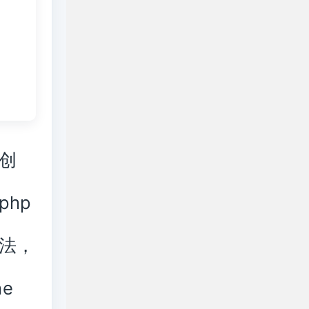
创
hp
法，
e