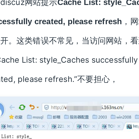
discuz网站提示
Cache List: style_Ca
，网
essfully created, please refresh
打开。这类错误不常见，当访问网站，看
che List: style_Caches successfully
ated, please refresh.”不要担心，