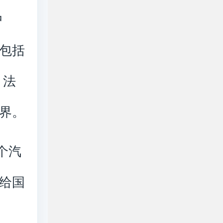
中
包括
、法
界。
个汽
给国