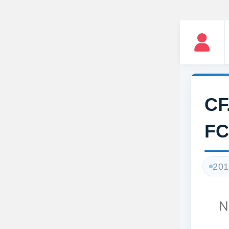
C
F
201
N