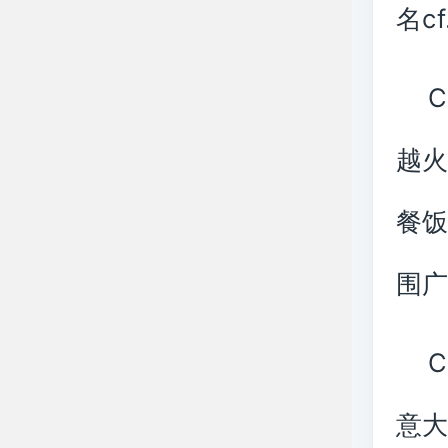
名cf
越火
餐饭
围
意