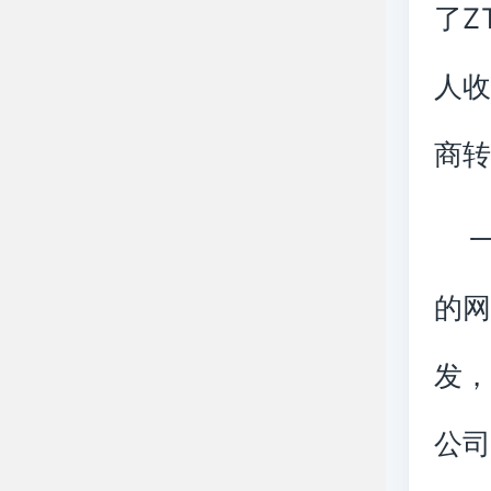
了Z
人收
商
的网
发，
公