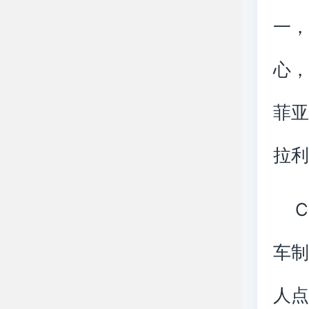
一，
心
菲亚
拉
车
人