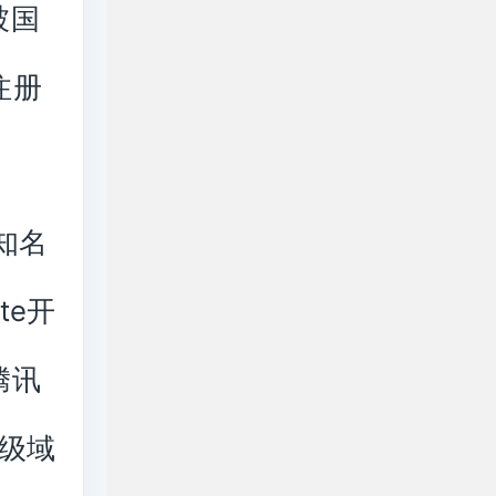
被国
注册
知名
te开
腾讯
级域