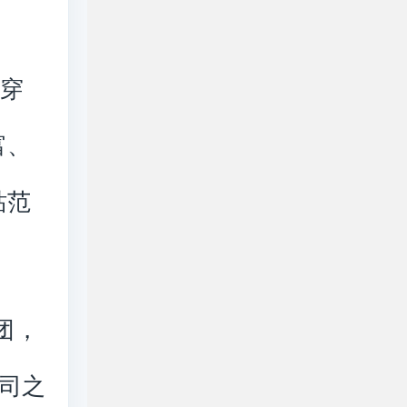
《穿
富、
站范
团，
司之