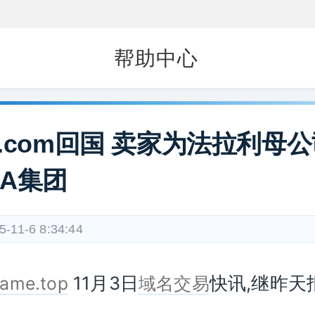
帮助中心
F.com回国 卖家为法拉利母
CA集团
5-11-6 8:34:44
11月3日
快讯,继昨天
ame.top
域名交易