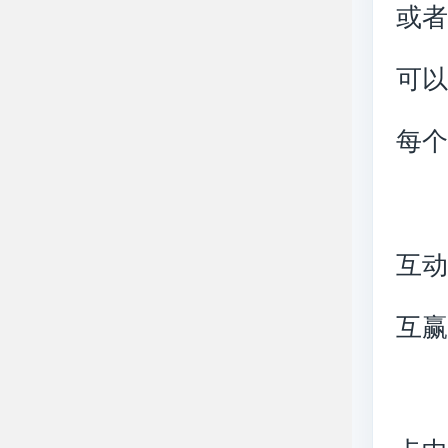
或
可
每
分
互
互
粉