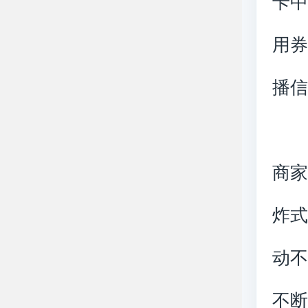
卡
用
播
商
炸
动
不