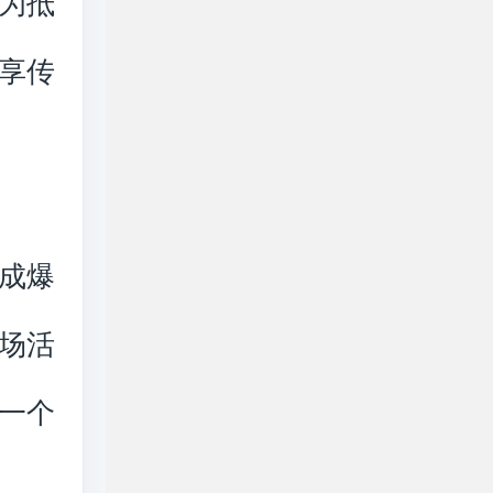
为抵
享传
成爆
场活
一个