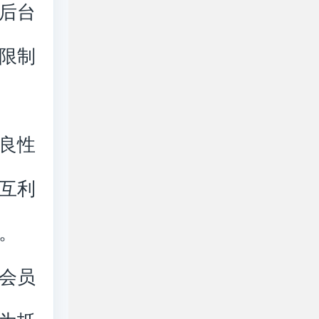
后台
限制
良性
互利
。
会员