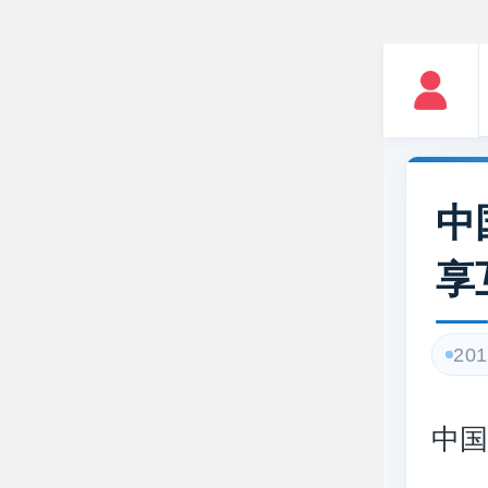
中
享
201
中