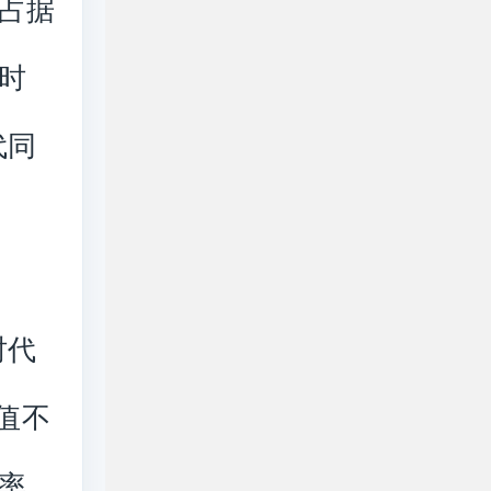
占据
时
代同
时代
值不
率、