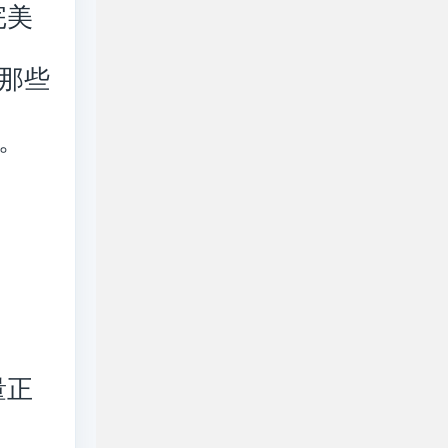
完美
那些
。
量正