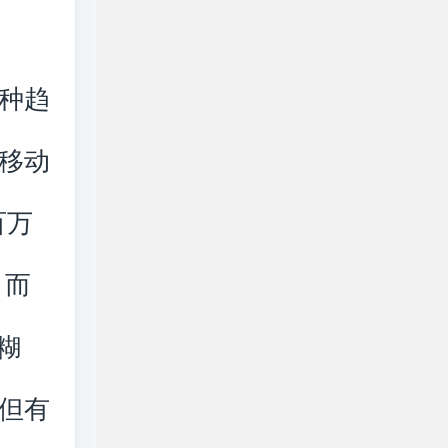
种趋
移动
百万
。而
糊
但有