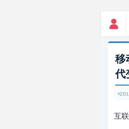
移
代
201
互联