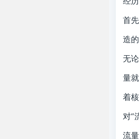
经
首
造
无
量
着
对“
流