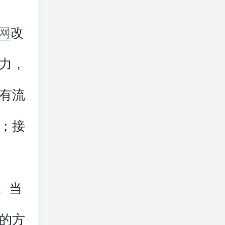
改
网
力，
有流
；接
。当
的方