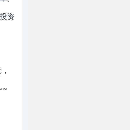
投资
，
元
~~