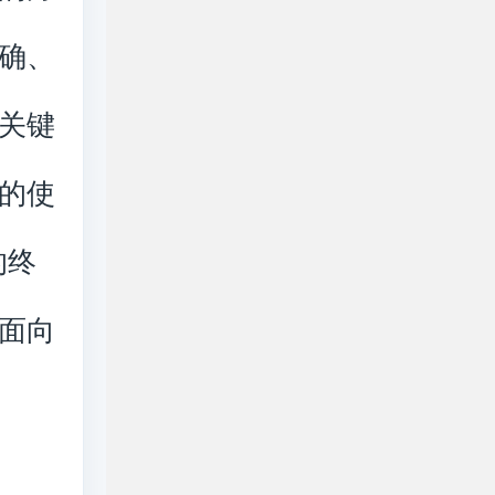
确、
关键
的使
的终
面向