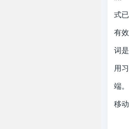
式
有
词
用习
端
移