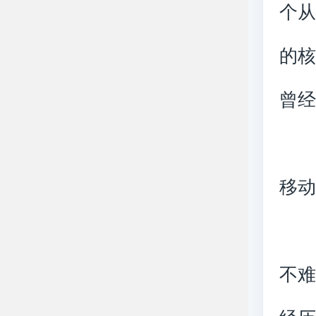
个从
的
曾
移
不难