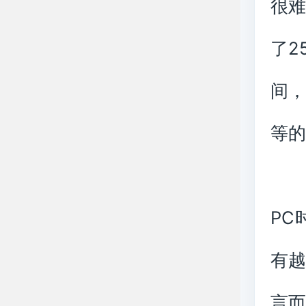
很
了2
间，
等
PC
有越
言