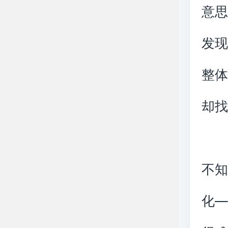
意
发现
整
却
不知
化