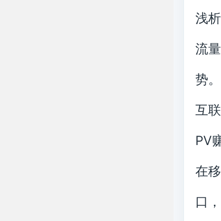
浅
流
势
互联
PV
在移
口