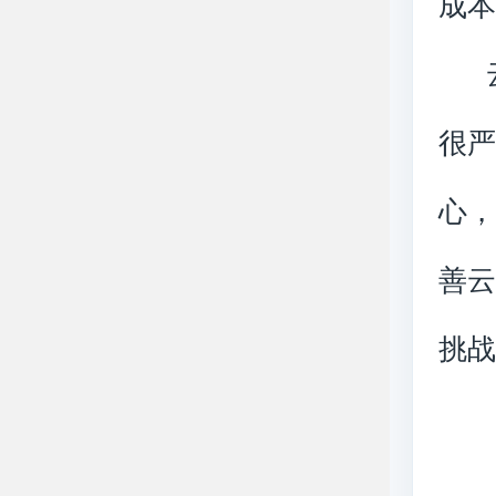
成
云
很
心
善
挑