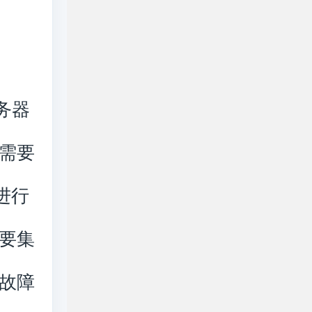
务器
需要
进行
要集
故障