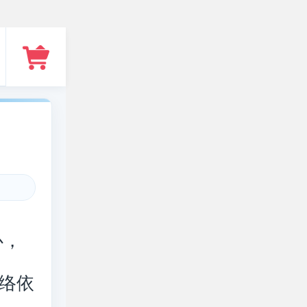
心，
络依