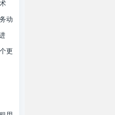
术
务动
进
个更
租用