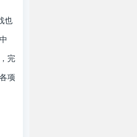
战也
中
，完
各项