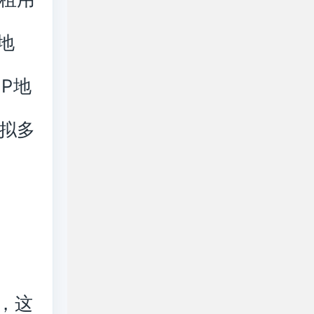
地
P地
拟多
，这