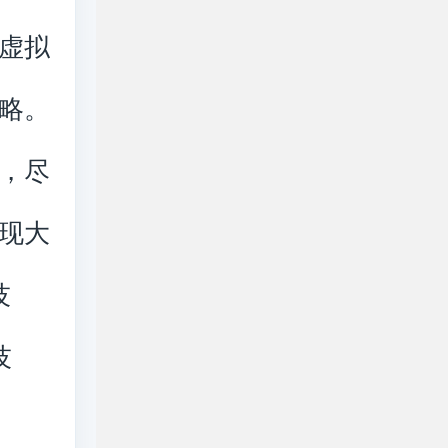
虚拟
略。
，尽
现大
技
技