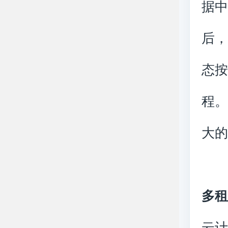
据
后
态按
程
大
多
云