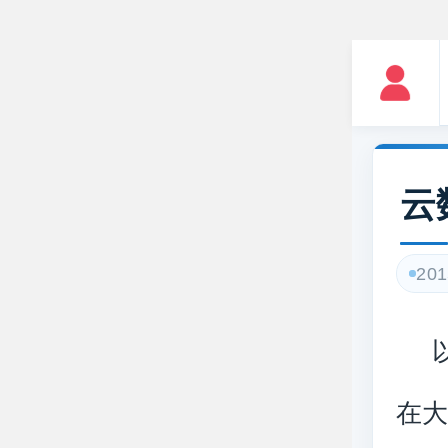
云
201
以
在