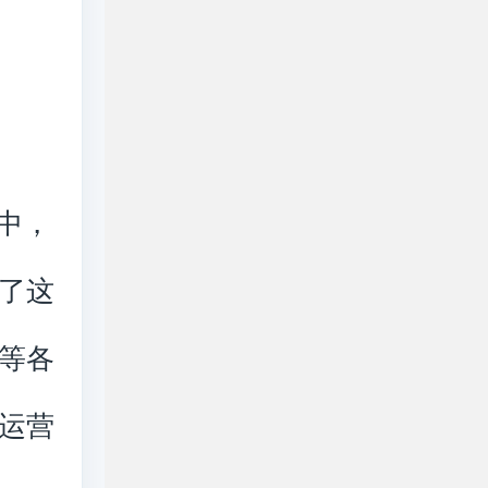
中，
了这
等各
运营