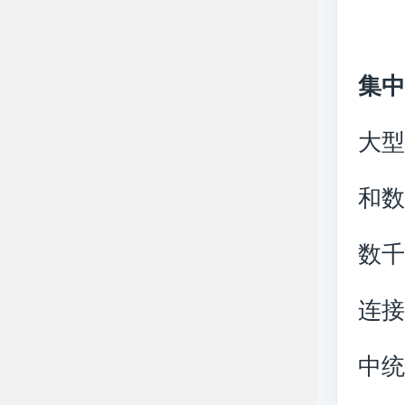
集
大
和
数千
连
中