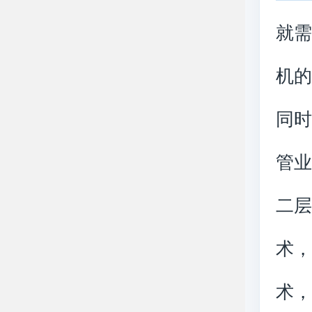
就
机
同
管
二层的
术，
术