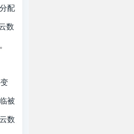
分配
云数
。
变
临被
云数