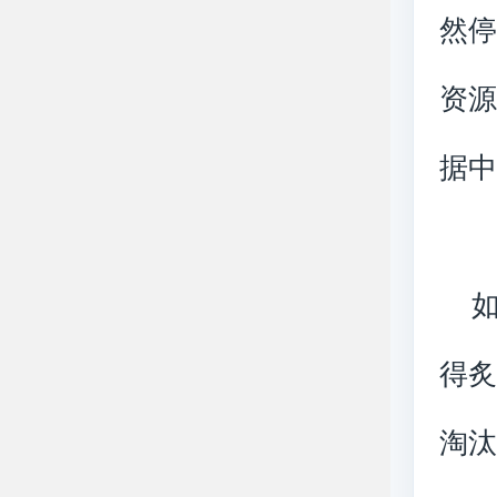
然
资源
据
如
得
淘