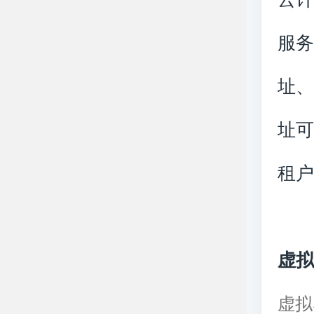
服务
址、
址
租
虚
虚拟