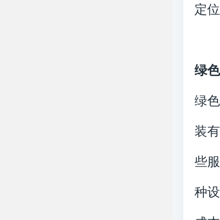
定
绿
绿
装
些
种