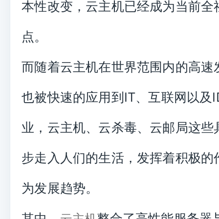
本性改变，云主机已经成为当前全
点。
而随着云主机在世界范围内的高速
也被快速的应用到IT、互联网以及I
业，云主机、云杀毒、云邮局这些
步走入人们的生活，发挥着积极的
为发展趋势。
其中，
整合了高性能服务器
云主机