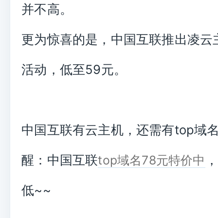
并不高。
更为惊喜的是，中国互联推出凌云
活动，低至59元。
中国互联有云主机，还需有top域
醒：中国互联
，
top域名78元特价中
低~~