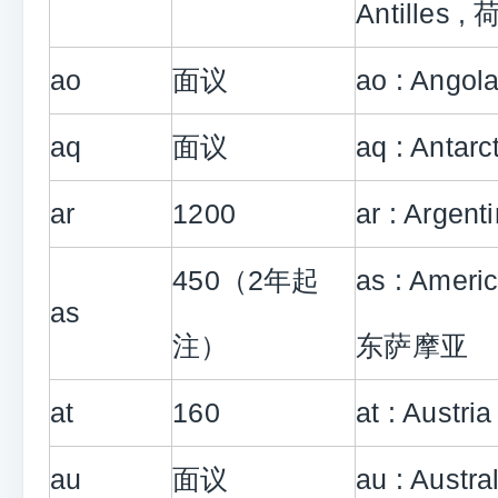
Antilles 
ao
面议
ao : Ango
aq
面议
aq : Antar
ar
1200
ar : Argen
450（2年起
as : Ameri
as
注）
东萨摩亚
at
160
at : Austr
au
面议
au : Aust