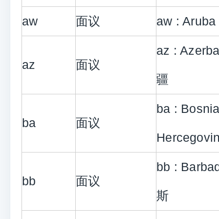
aw
面议
aw : Arub
az : Azerb
az
面议
疆
ba : Bosni
ba
面议
Hercegovi
bb : Barb
bb
面议
斯