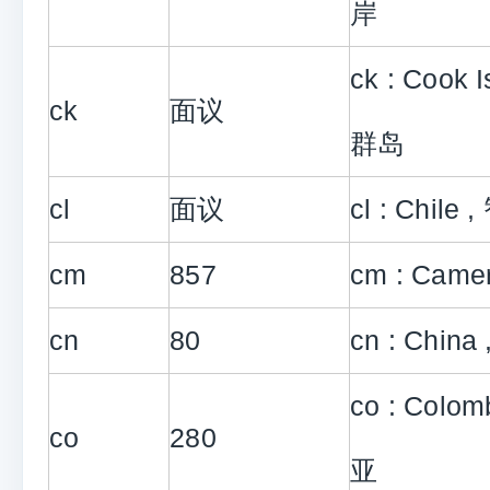
岸
ck : Cook 
ck
面议
群岛
cl
面议
cl : Chile 
cm
857
cm : Cam
cn
80
cn : China
co : Colo
co
280
亚