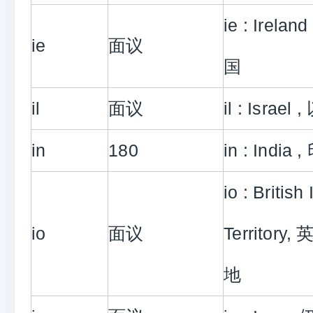
ie : Irel
ie
面议
国
il
面议
il : Israel
in
180
in : India 
io : Britis
io
面议
Territor
地