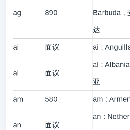
ag
890
Barbuda
达
ai
面议
ai : Angui
al : Alba
al
面议
亚
am
580
am : Arm
an : Nethe
an
面议