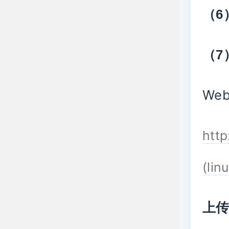
（
6
（
7
We
http
(lin
上