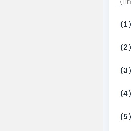
（li
（
1
（
2
（
3
（
4
（
5