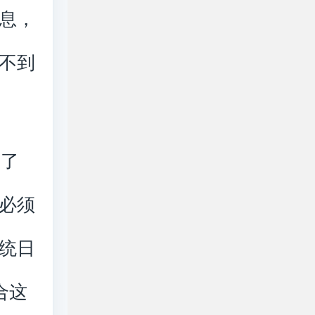
息，
不到
出了
必须
统日
合这