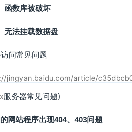
）函数库被破坏
）无法挂载数据盘
b访问常见问题
://jingyan.baidu.com/article/c35dbc
服务器常见问题)
ux
传的网站程序出现
404
、
403
问题