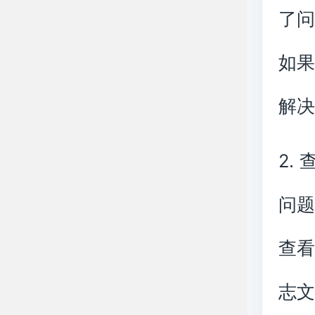
了
如
解
2.
问
查
志文