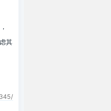
的，
虑其
6345/