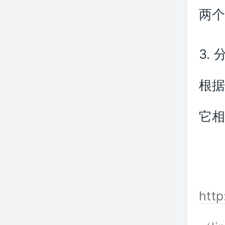
两
3.
根
它
http