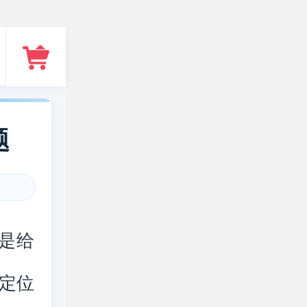
题
都是给
定位