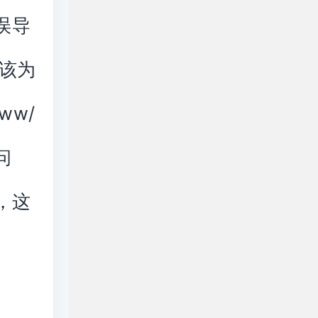
误导
应该为
ww/
问
，这