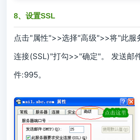
8、设置SSL
点击"属性">>选择"高级">>将"此
连接(SSL)"打勾>>"确定"。 发送邮
件:995。