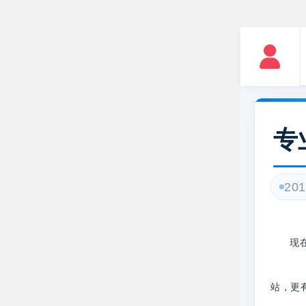
专
201
现
站，更